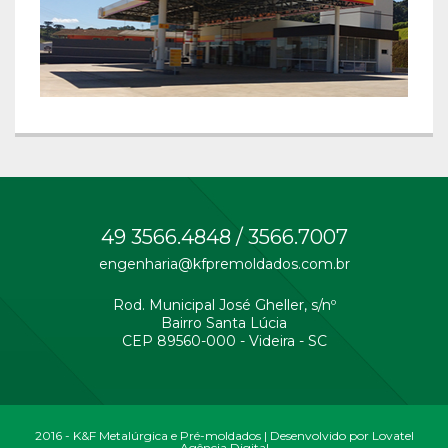
49 3566.4848 / 3566.7007
engenharia@kfpremoldados.com.br
Rod. Municipal José Gheller, s/nº
Bairro Santa Lúcia
CEP 89560-000 - Videira - SC
2016 - K&F Metalúrgica e Pré-moldados | Desenvolvido por
Lovatel
Agência Digital